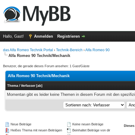
Hallo, Gast!
Anmelden
Registrieren
das Alfa Romeo Technik Portal
›
Technik-Bereich
›
Alfa Romeo 90
Alfa Romeo 90 Technik/Mechanik
Benutzer, die gerade dieses Forum ansehen: 1 Gast/Gäste
Alfa Romeo 90 Technik/Mechanik
Thema
/
Verfasser
[
ab
]
Momentan gibt es leider keine Themen in diesem Forum mit den spezifiz
Neue Beiträge
Keine neuen Beiträge
Dieses
Heißes Thema mit neuen Beiträgen
Beinhaltet Beiträge von dir