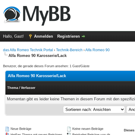
Hallo, Gast!
Anmelden
Registrieren
das Alfa Romeo Technik Portal
›
Technik-Bereich
›
Alfa Romeo 90
Alfa Romeo 90 Karosserie/Lack
Benutzer, die gerade dieses Forum ansehen: 1 Gast/Gäste
Alfa Romeo 90 Karosserie/Lack
Thema
/
Verfasser
Momentan gibt es leider keine Themen in diesem Forum mit den spezifiz
Neue Beiträge
Keine neuen Beiträge
Dieses
Heißes Thema mit neuen Beiträgen
Beinhaltet Beiträge von dir