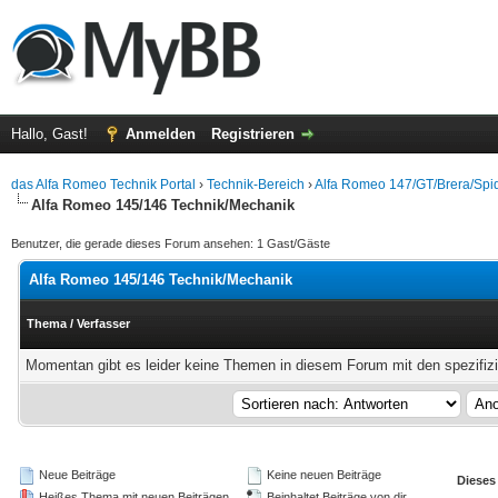
Hallo, Gast!
Anmelden
Registrieren
das Alfa Romeo Technik Portal
›
Technik-Bereich
›
Alfa Romeo 147/GT/Brera/Spid
Alfa Romeo 145/146 Technik/Mechanik
Benutzer, die gerade dieses Forum ansehen: 1 Gast/Gäste
Alfa Romeo 145/146 Technik/Mechanik
Thema
/
Verfasser
Momentan gibt es leider keine Themen in diesem Forum mit den spezifiz
Neue Beiträge
Keine neuen Beiträge
Dieses
Heißes Thema mit neuen Beiträgen
Beinhaltet Beiträge von dir