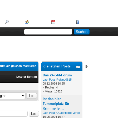
Suche
Mitglieder
Kalender
Hilfe
rum als gelesen markieren
die letzten Posts
Das 24-Std-Forum
Letzter Beitrag
Last Post:
Roland0815
08.12.2024 10:55
»
Replies: 4
»
Views: 10323
Ist das hier
Tummelplatz für
Kriminelle,...
Last Post:
Quadrifoglio Verde
16.05.2024 10:47