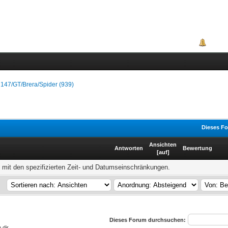
Portal
147/GT/Brera/Spider (939)
Dieses Fo
Ansichten
Antworten
Bewertung
[
auf
]
mit den spezifizierten Zeit- und Datumseinschränkungen.
Dieses Forum durchsuchen:
 dir