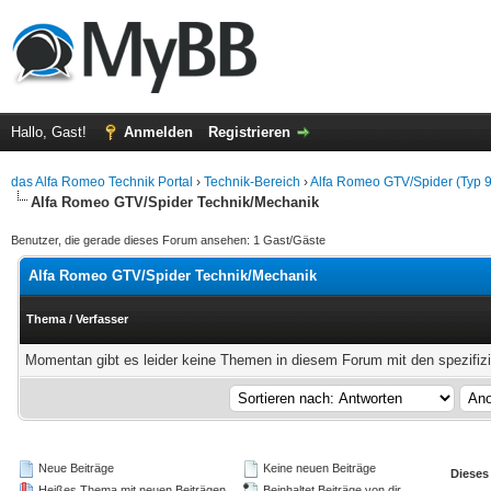
Hallo, Gast!
Anmelden
Registrieren
das Alfa Romeo Technik Portal
›
Technik-Bereich
›
Alfa Romeo GTV/Spider (Typ 
Alfa Romeo GTV/Spider Technik/Mechanik
Benutzer, die gerade dieses Forum ansehen: 1 Gast/Gäste
Alfa Romeo GTV/Spider Technik/Mechanik
Thema
/
Verfasser
Momentan gibt es leider keine Themen in diesem Forum mit den spezifiz
Neue Beiträge
Keine neuen Beiträge
Dieses
Heißes Thema mit neuen Beiträgen
Beinhaltet Beiträge von dir