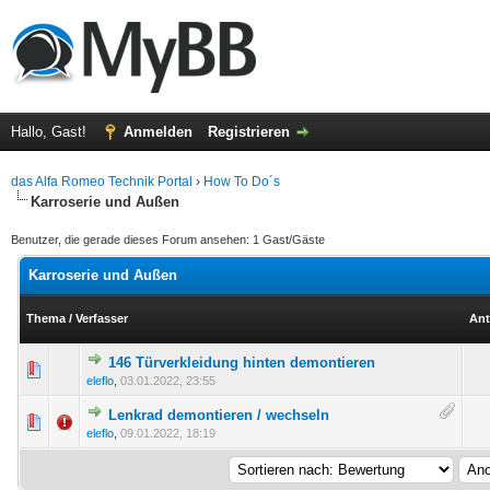
Hallo, Gast!
Anmelden
Registrieren
das Alfa Romeo Technik Portal
›
How To Do´s
Karroserie und Außen
Benutzer, die gerade dieses Forum ansehen: 1 Gast/Gäste
Karroserie und Außen
Thema
/
Verfasser
Ant
146 Türverkleidung hinten demontieren
g(en) - 0 von 5 durchschnittlich
eleflo
,
03.01.2022, 23:55
Lenkrad demontieren / wechseln
g(en) - 0 von 5 durchschnittlich
eleflo
,
09.01.2022, 18:19