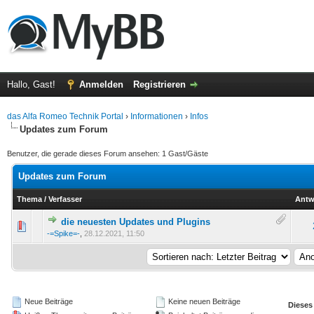
Hallo, Gast!
Anmelden
Registrieren
das Alfa Romeo Technik Portal
›
Informationen
›
Infos
Updates zum Forum
Benutzer, die gerade dieses Forum ansehen: 1 Gast/Gäste
Updates zum Forum
Thema
/
Verfasser
Antw
die neuesten Updates und Plugins
(en) - 0 von 5 durchschnittlich
-=Spike=-
,
28.12.2021, 11:50
Neue Beiträge
Keine neuen Beiträge
Dieses