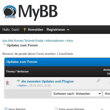
Hallo, Gast!
Anmelden
Registrieren
das Alfa Romeo Technik Portal
›
Informationen
›
Infos
Updates zum Forum
Benutzer, die gerade dieses Forum ansehen: 1 Gast/Gäste
Updates zum Forum
Antw
Thema
/
Verfasser
[
a
die neuesten Updates und Plugins
(en) - 0 von 5 durchschnittlich
-=Spike=-
,
28.12.2021, 11:50
Neue Beiträge
Keine neuen Beiträge