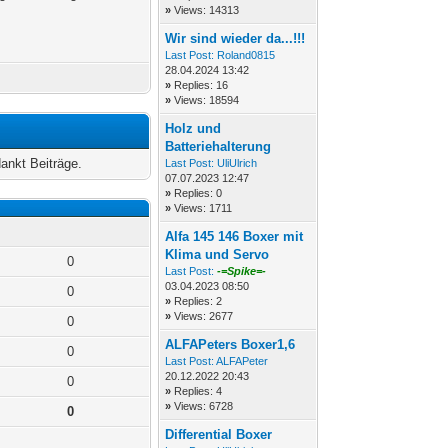
»
Views: 14313
Wir sind wieder da...!!!
Last Post:
Roland0815
28.04.2024 13:42
»
Replies: 16
»
Views: 18594
Holz und
Batteriehalterung
ankt Beiträge.
Last Post:
UliUlrich
07.07.2023 12:47
»
Replies: 0
»
Views: 1711
Alfa 145 146 Boxer mit
Klima und Servo
0
Last Post:
-=Spike=-
03.04.2023 08:50
0
»
Replies: 2
»
Views: 2677
0
ALFAPeters Boxer1,6
0
Last Post:
ALFAPeter
20.12.2022 20:43
0
»
Replies: 4
»
Views: 6728
0
Differential Boxer