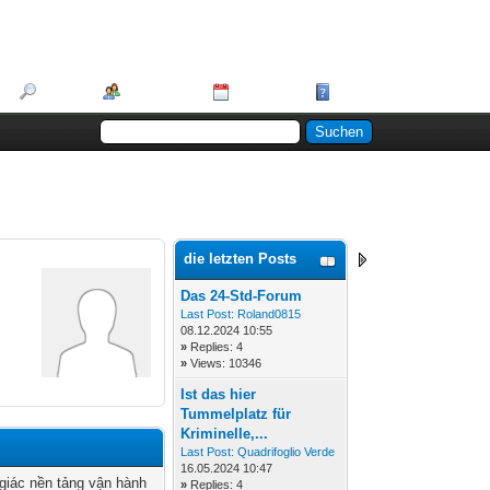
Suche
Mitglieder
Kalender
Hilfe
die letzten Posts
Das 24-Std-Forum
Last Post:
Roland0815
08.12.2024 10:55
»
Replies: 4
»
Views: 10346
Ist das hier
Tummelplatz für
Kriminelle,...
Last Post:
Quadrifoglio Verde
16.05.2024 10:47
giác nền tảng vận hành
»
Replies: 4