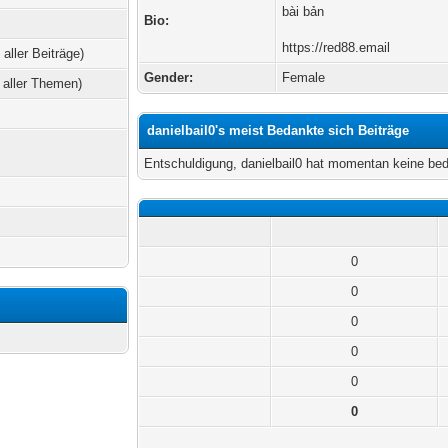
bài bản
Bio:
https://red88.email
 aller Beiträge)
Gender:
Female
 aller Themen)
danielbail0's meist Bedankte sich Beiträge
Entschuldigung, danielbail0 hat momentan keine bed
0
0
0
0
0
0