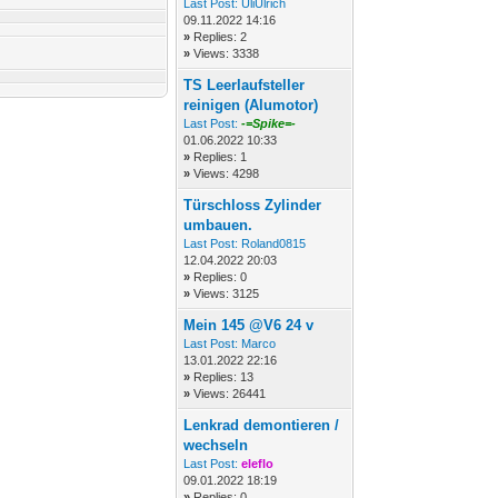
Last Post:
UliUlrich
09.11.2022 14:16
»
Replies: 2
»
Views: 3338
TS Leerlaufsteller
reinigen (Alumotor)
Last Post:
-=Spike=-
01.06.2022 10:33
»
Replies: 1
»
Views: 4298
Türschloss Zylinder
umbauen.
Last Post:
Roland0815
12.04.2022 20:03
»
Replies: 0
»
Views: 3125
Mein 145 @V6 24 v
Last Post:
Marco
13.01.2022 22:16
»
Replies: 13
»
Views: 26441
Lenkrad demontieren /
wechseln
Last Post:
eleflo
09.01.2022 18:19
»
Replies: 0