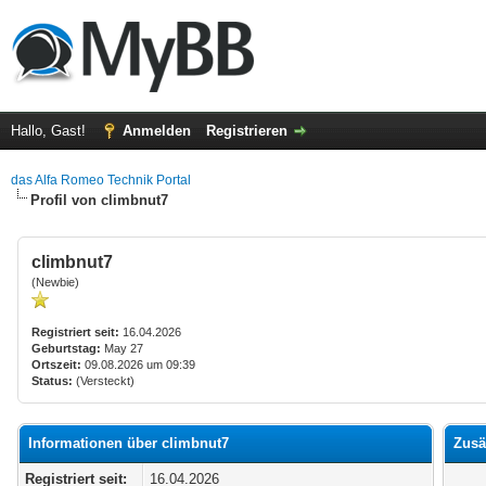
Hallo, Gast!
Anmelden
Registrieren
das Alfa Romeo Technik Portal
Profil von climbnut7
climbnut7
(Newbie)
Registriert seit:
16.04.2026
Geburtstag:
May 27
Ortszeit:
09.08.2026 um 09:39
Status:
(Versteckt)
Informationen über climbnut7
Zusä
Registriert seit:
16.04.2026