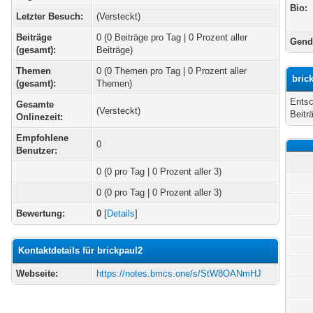
Bio:
Letzter Besuch:
(Versteckt)
Beiträge
0 (0 Beiträge pro Tag | 0 Prozent aller
Gend
(gesamt):
Beiträge)
Themen
0 (0 Themen pro Tag | 0 Prozent aller
bric
(gesamt):
Themen)
Entsc
Gesamte
(Versteckt)
Beitr
Onlinezeit:
Empfohlene
0
Benutzer:
0
(0 pro Tag | 0 Prozent aller 3)
0 (0 pro Tag | 0 Prozent aller 3)
Bewertung:
0
[
Details
]
Kontaktdetails für brickpaul2
Webseite:
https://notes.bmcs.one/s/StW8OANmHJ