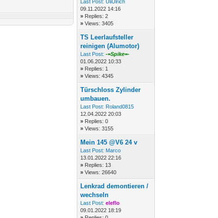
Last Post:
UliUlrich
09.11.2022 14:16
»
Replies: 2
»
Views: 3405
TS Leerlaufsteller
reinigen (Alumotor)
Last Post:
-=Spike=-
01.06.2022 10:33
»
Replies: 1
»
Views: 4345
Türschloss Zylinder
umbauen.
Last Post:
Roland0815
12.04.2022 20:03
»
Replies: 0
»
Views: 3155
Mein 145 @V6 24 v
Last Post:
Marco
13.01.2022 22:16
»
Replies: 13
»
Views: 26640
Lenkrad demontieren /
wechseln
Last Post:
eleflo
09.01.2022 18:19
»
Replies: 0