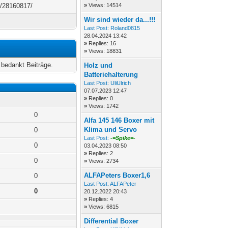
r/28160817/
»
Views: 14514
Wir sind wieder da...!!!
Last Post:
Roland0815
28.04.2024 13:42
»
Replies: 16
»
Views: 18831
bedankt Beiträge.
Holz und
Batteriehalterung
Last Post:
UliUlrich
07.07.2023 12:47
»
Replies: 0
»
Views: 1742
0
Alfa 145 146 Boxer mit
Klima und Servo
0
Last Post:
-=Spike=-
0
03.04.2023 08:50
»
Replies: 2
0
»
Views: 2734
ALFAPeters Boxer1,6
0
Last Post:
ALFAPeter
0
20.12.2022 20:43
»
Replies: 4
»
Views: 6815
Differential Boxer