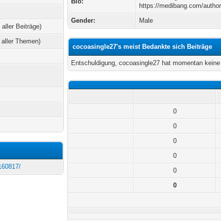
Bio:
https://medibang.com/autho
Gender:
Male
 aller Beiträge)
 aller Themen)
cocoasingle27's meist Bedankte sich Beiträge
Entschuldigung, cocoasingle27 hat momentan keine 
0
0
0
0
160817/
0
0