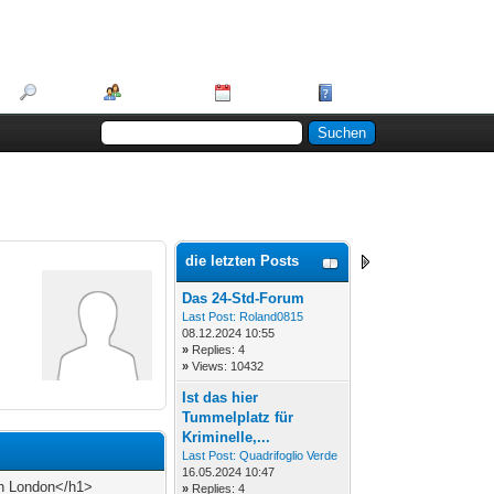
Suche
Mitglieder
Kalender
Hilfe
die letzten Posts
Das 24-Std-Forum
Last Post:
Roland0815
08.12.2024 10:55
»
Replies: 4
»
Views: 10432
Ist das hier
Tummelplatz für
Kriminelle,...
Last Post:
Quadrifoglio Verde
16.05.2024 10:47
 in London</h1>
»
Replies: 4