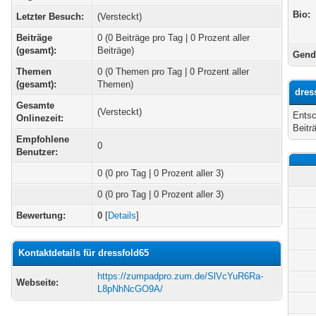
Bio:
Letzter Besuch:
(Versteckt)
Beiträge
0 (0 Beiträge pro Tag | 0 Prozent aller
(gesamt):
Beiträge)
Gend
Themen
0 (0 Themen pro Tag | 0 Prozent aller
(gesamt):
Themen)
dres
Gesamte
(Versteckt)
Entsc
Onlinezeit:
Beitr
Empfohlene
0
Benutzer:
0
(0 pro Tag | 0 Prozent aller 3)
0 (0 pro Tag | 0 Prozent aller 3)
Bewertung:
0
[
Details
]
Kontaktdetails für dressfold65
https://zumpadpro.zum.de/SlVcYuR6Ra-
Webseite:
L8pNhNcGO9A/