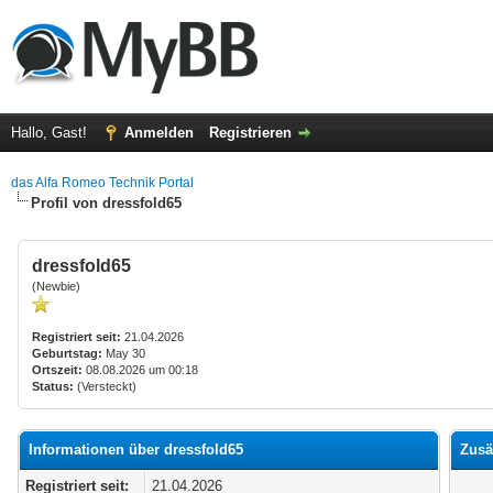
Hallo, Gast!
Anmelden
Registrieren
das Alfa Romeo Technik Portal
Profil von dressfold65
dressfold65
(Newbie)
Registriert seit:
21.04.2026
Geburtstag:
May 30
Ortszeit:
08.08.2026 um 00:18
Status:
(Versteckt)
Informationen über dressfold65
Zusä
Registriert seit:
21.04.2026