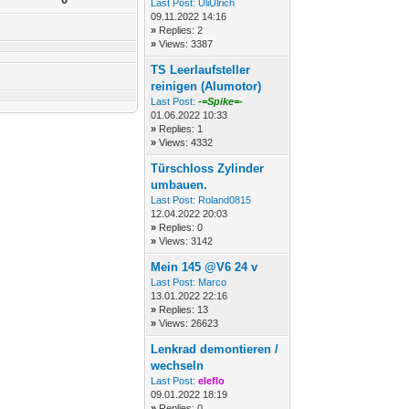
Last Post:
UliUlrich
09.11.2022 14:16
»
Replies: 2
»
Views: 3387
TS Leerlaufsteller
reinigen (Alumotor)
Last Post:
-=Spike=-
01.06.2022 10:33
»
Replies: 1
»
Views: 4332
Türschloss Zylinder
umbauen.
Last Post:
Roland0815
12.04.2022 20:03
»
Replies: 0
»
Views: 3142
Mein 145 @V6 24 v
Last Post:
Marco
13.01.2022 22:16
»
Replies: 13
»
Views: 26623
Lenkrad demontieren /
wechseln
Last Post:
eleflo
09.01.2022 18:19
»
Replies: 0