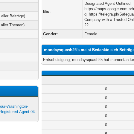
Designated Agent Outlined
https://maps.google.com.pr/
Bio:
q=https://telegra.ph/Safegu
 aller Beiträge)
Company-with-a-Trusted-Onl
 aller Themen)
22
Gender:
Female
mondaysquash25's meist Bedankte sich Beiträg
Entschuldigung, mondaysquash25 hat momentan kei
0
0
Your-Washington-
0
Registered-Agent-04-
0
0
0