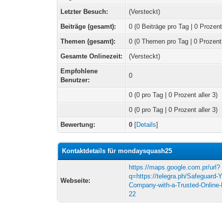
Letzter Besuch:
(Versteckt)
Beiträge (gesamt):
0 (0 Beiträge pro Tag | 0 Prozent
Themen (gesamt):
0 (0 Themen pro Tag | 0 Prozent
Gesamte Onlinezeit:
(Versteckt)
Empfohlene
0
Benutzer:
0
(0 pro Tag | 0 Prozent aller 3)
0 (0 pro Tag | 0 Prozent aller 3)
Bewertung:
0
[
Details
]
Kontaktdetails für mondaysquash25
https://maps.google.com.pr/url?
q=https://telegra.ph/Safeguard-
Webseite:
Company-with-a-Trusted-Online-
22