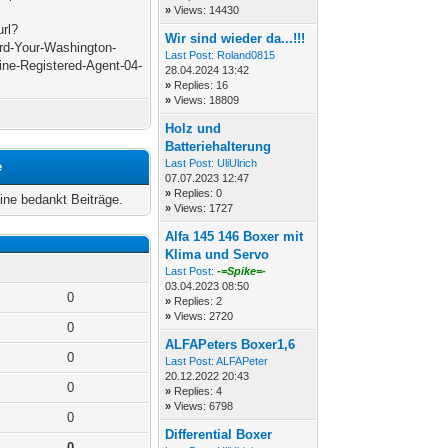
»
Views: 14430
url?
Wir sind wieder da...!!!
ard-Your-Washington-
Last Post:
Roland0815
ine-Registered-Agent-04-
28.04.2024 13:42
»
Replies: 16
»
Views: 18809
Holz und
Batteriehalterung
Last Post:
UliUlrich
e
07.07.2023 12:47
»
Replies: 0
ne bedankt Beiträge.
»
Views: 1727
Alfa 145 146 Boxer mit
Klima und Servo
Last Post:
-=Spike=-
03.04.2023 08:50
0
»
Replies: 2
»
Views: 2720
0
ALFAPeters Boxer1,6
0
Last Post:
ALFAPeter
20.12.2022 20:43
0
»
Replies: 4
»
Views: 6798
0
Differential Boxer
0