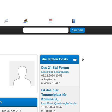
Suche
Mitglieder
Kalender
Hilfe
die letzten Posts
Das 24-Std-Forum
Last Post:
Roland0815
08.12.2024 10:55
»
Replies: 4
»
Views: 10417
Ist das hier
Tummelplatz für
Kriminelle,...
5
Last Post:
Quadrifoglio Verde
16.05.2024 10:47
mportance of a
»
Replies: 4