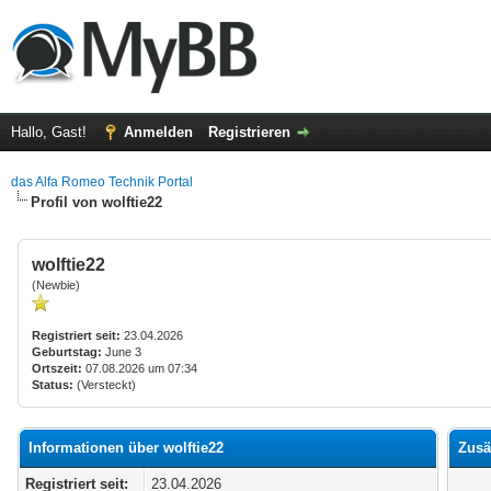
Hallo, Gast!
Anmelden
Registrieren
das Alfa Romeo Technik Portal
Profil von wolftie22
wolftie22
(Newbie)
Registriert seit:
23.04.2026
Geburtstag:
June 3
Ortszeit:
07.08.2026 um 07:34
Status:
(Versteckt)
Informationen über wolftie22
Zusä
Registriert seit:
23.04.2026