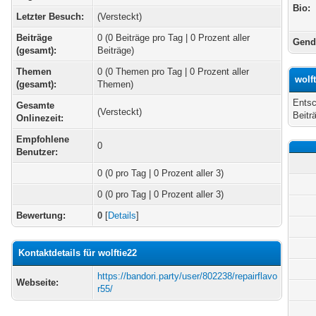
Bio:
Letzter Besuch:
(Versteckt)
Beiträge
0 (0 Beiträge pro Tag | 0 Prozent aller
Gend
(gesamt):
Beiträge)
Themen
0 (0 Themen pro Tag | 0 Prozent aller
wolf
(gesamt):
Themen)
Entsc
Gesamte
(Versteckt)
Beitr
Onlinezeit:
Empfohlene
0
Benutzer:
0
(0 pro Tag | 0 Prozent aller 3)
0 (0 pro Tag | 0 Prozent aller 3)
Bewertung:
0
[
Details
]
Kontaktdetails für wolftie22
https://bandori.party/user/802238/repairflavo
Webseite:
r55/