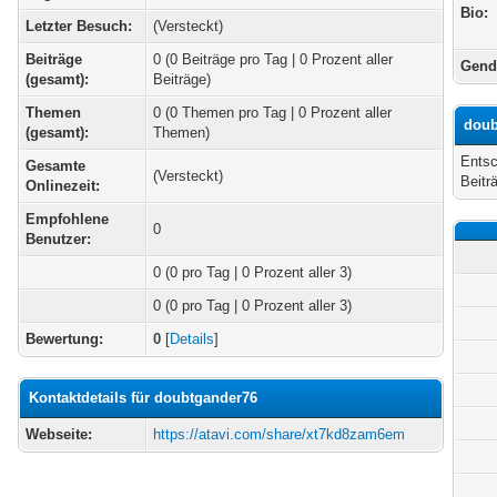
Bio:
Letzter Besuch:
(Versteckt)
Beiträge
0 (0 Beiträge pro Tag | 0 Prozent aller
Gend
(gesamt):
Beiträge)
Themen
0 (0 Themen pro Tag | 0 Prozent aller
doub
(gesamt):
Themen)
Entsc
Gesamte
(Versteckt)
Beitr
Onlinezeit:
Empfohlene
0
Benutzer:
0
(0 pro Tag | 0 Prozent aller 3)
0 (0 pro Tag | 0 Prozent aller 3)
Bewertung:
0
[
Details
]
Kontaktdetails für doubtgander76
Webseite:
https://atavi.com/share/xt7kd8zam6em