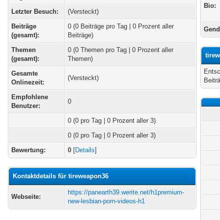
Bio:
Letzter Besuch:
(Versteckt)
Beiträge
0 (0 Beiträge pro Tag | 0 Prozent aller
Gend
(gesamt):
Beiträge)
Themen
0 (0 Themen pro Tag | 0 Prozent aller
tire
(gesamt):
Themen)
Entsc
Gesamte
(Versteckt)
Beitr
Onlinezeit:
Empfohlene
0
Benutzer:
0
(0 pro Tag | 0 Prozent aller 3)
0 (0 pro Tag | 0 Prozent aller 3)
Bewertung:
0
[
Details
]
Kontaktdetails für tireweapon36
https://panearth39.werite.net/h1premium-
Webseite:
new-lesbian-porn-videos-h1