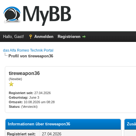
Hallo, Gast!
Anmelden
Registrieren
das Alfa Romeo Technik Portal
Profil von tireweapon36
tireweapon36
(Newbie)
Registriert seit:
27.04.2026
Geburtstag:
June 3
Ortszeit:
10.08.2026 um 08:28
Status:
(Versteckt)
Informationen über tireweapon36
Zusä
Registriert seit:
27.04.2026