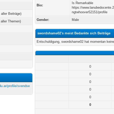
Is Remarkable
Bio:
https://www.lanubedocente.2
ngtwhoover52151/profile
 aller Beiträge)
Gender:
Male
 aller Themen)
swordshame02's meist Bedankte sich Beiträge
Entschuldigung, swordshame02 hat momentan keine
0
0
0
u.ar/profile/svendse
0
0
0