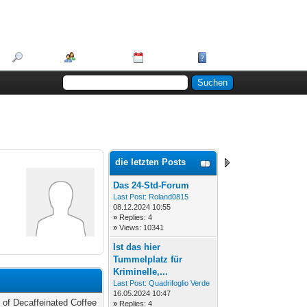
Suche
Mitglieder
Kalender
Hilfe
die letzten Posts
Das 24-Std-Forum
Last Post:
Roland0815
08.12.2024 10:55
»
Replies: 4
»
Views: 10341
Ist das hier
Tummelplatz für
Kriminelle,...
Last Post:
Quadrifoglio Verde
16.05.2024 10:47
 of Decaffeinated Coffee
»
Replies: 4