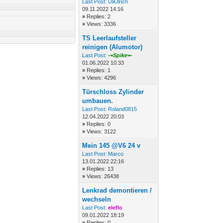
Last Post:
UliUlrich
09.11.2022 14:16
»
Replies: 2
»
Views: 3336
TS Leerlaufsteller
reinigen (Alumotor)
Last Post:
-=Spike=-
01.06.2022 10:33
»
Replies: 1
»
Views: 4296
Türschloss Zylinder
umbauen.
Last Post:
Roland0815
12.04.2022 20:03
»
Replies: 0
»
Views: 3122
Mein 145 @V6 24 v
Last Post:
Marco
13.01.2022 22:16
»
Replies: 13
»
Views: 26438
Lenkrad demontieren /
wechseln
Last Post:
eleflo
09.01.2022 18:19
»
Replies: 0