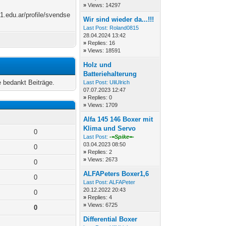
»
Views: 14297
1.edu.ar/profile/svendse
Wir sind wieder da...!!!
Last Post:
Roland0815
28.04.2024 13:42
»
Replies: 16
»
Views: 18591
Holz und
Batteriehalterung
 bedankt Beiträge.
Last Post:
UliUlrich
07.07.2023 12:47
»
Replies: 0
»
Views: 1709
Alfa 145 146 Boxer mit
Klima und Servo
0
Last Post:
-=Spike=-
03.04.2023 08:50
0
»
Replies: 2
»
Views: 2673
0
ALFAPeters Boxer1,6
0
Last Post:
ALFAPeter
20.12.2022 20:43
0
»
Replies: 4
»
Views: 6725
0
Differential Boxer