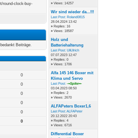
et/round-clock-buy-
»
Views: 14257
Wir sind wieder da...!!!
Last Post:
Roland0815
28.04.2024 13:42
»
Replies: 16
»
Views: 18587
Holz und
bedankt Beiträge.
Batteriehalterung
Last Post:
UliUlrich
07.07.2023 12:47
»
Replies: 0
»
Views: 1706
Alfa 145 146 Boxer mit
0
Klima und Servo
Last Post:
-=Spike=-
0
03.04.2023 08:50
»
Replies: 2
0
»
Views: 2670
0
ALFAPeters Boxer1,6
Last Post:
ALFAPeter
0
20.12.2022 20:43
»
Replies: 4
0
»
Views: 6716
Differential Boxer