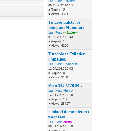
Last Post:
UliUlrich
09.11.2022 14:16
»
Replies: 2
»
Views: 3331
TS Leerlaufsteller
reinigen (Alumotor)
Last Post:
-=Spike=-
01.06.2022 10:33
»
Replies: 1
»
Views: 4290
Türschloss Zylinder
umbauen.
Last Post:
Roland0815
12.04.2022 20:03
»
Replies: 0
»
Views: 3118
Mein 145 @V6 24 v
Last Post:
Marco
13.01.2022 22:16
»
Replies: 13
»
Views: 26427
Lenkrad demontieren /
wechseln
Last Post:
eleflo
09.01.2022 18:19
»
Replies: 0