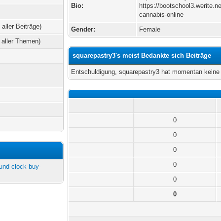
Bio:
https://bootschool3.werite.n
cannabis-online
 aller Beiträge)
Gender:
Female
 aller Themen)
squarepastry3's meist Bedankte sich Beiträge
Entschuldigung, squarepastry3 hat momentan keine 
0
0
0
0
ound-clock-buy-
0
0