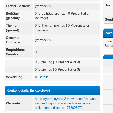
Bio:
Letzter Besuch:
(Versteckt)
Beiträge
0 (0 Beiträge pro Tag | 0 Prozent aller
(gesamt):
Beiträge)
Gend
Themen
0 (0 Themen pro Tag | 0 Prozent aller
(gesamt):
Themen)
cake
Gesamte
(Versteckt)
Entsc
Onlinezeit:
Beitr
Empfohlene
0
Benutzer:
0
(0 pro Tag | 0 Prozent aller 3)
0 (0 pro Tag | 0 Prozent aller 3)
Bewertung:
0
[
Details
]
Kontaktdetails für cakelove9
https://york-haynes-2.mdwrite.net/the-aca-
Webseite:
vs-the-doughnut-hole-medicare-part-d-
utilization-and-costs-1778003972