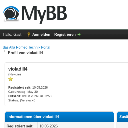
Hallo, Gast!
Anmelden
Registrieren
das Alfa Romeo Technik Portal
Profil von violadill4
violadill4
(Newbie)
Registriert seit:
10.05.2026
Geburtstag:
May 30
Ortszeit:
09.08.2026 um 07:53
Status:
(Versteckt)
Informationen über violadill4
Zusä
Registriert seit:
10.05.2026