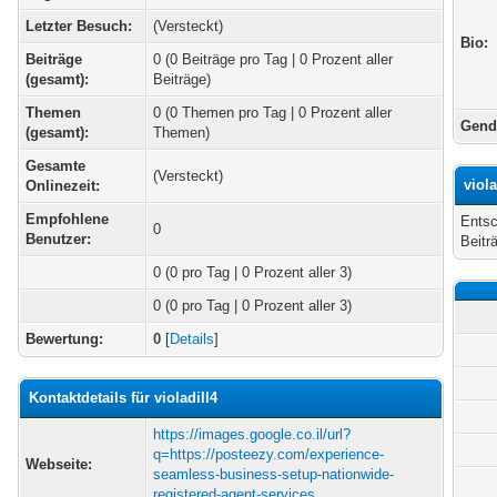
Letzter Besuch:
(Versteckt)
Bio:
Beiträge
0 (0 Beiträge pro Tag | 0 Prozent aller
(gesamt):
Beiträge)
Themen
0 (0 Themen pro Tag | 0 Prozent aller
Gend
(gesamt):
Themen)
Gesamte
(Versteckt)
viol
Onlinezeit:
Empfohlene
Entsc
0
Benutzer:
Beitr
0
(0 pro Tag | 0 Prozent aller 3)
0 (0 pro Tag | 0 Prozent aller 3)
Bewertung:
0
[
Details
]
Kontaktdetails für violadill4
https://images.google.co.il/url?
q=https://posteezy.com/experience-
Webseite:
seamless-business-setup-nationwide-
registered-agent-services