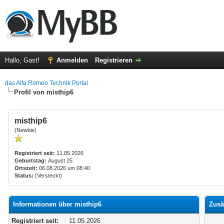
Hallo, Gast!
Anmelden
Registrieren
das Alfa Romeo Technik Portal
Profil von misthip6
misthip6
(Newbie)
Registriert seit:
11.05.2026
Geburtstag:
August 25
Ortszeit:
06.08.2026 um 08:40
Status:
(Versteckt)
Informationen über misthip6
Zusä
Registriert seit:
11.05.2026