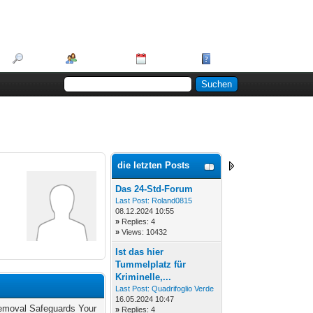
Suche
Mitglieder
Kalender
Hilfe
die letzten Posts
Das 24-Std-Forum
Last Post:
Roland0815
08.12.2024 10:55
»
Replies: 4
»
Views: 10432
Ist das hier
Tummelplatz für
Kriminelle,...
Last Post:
Quadrifoglio Verde
16.05.2024 10:47
emoval Safeguards Your
»
Replies: 4