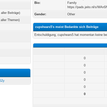
Bio:
Family
https://pads.jeito.nl/s/WAn
 aller Beiträge)
Gender:
Other
 aller Themen)
cupshears5's meist Bedankte sich Beiträge
Entschuldigung, cupshears5 hat momentan keine be
0
0
0
0
A62y
0
0