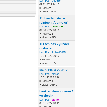
Last Post:
UliUlrich
09.11.2022 14:16
»
Replies: 2
»
Views: 3405
TS Leerlaufsteller
reinigen (Alumotor)
Last Post:
-=Spike=-
01.06.2022 10:33
»
Replies: 1
»
Views: 4345
Türschloss Zylinder
umbauen.
Last Post:
Roland0815
12.04.2022 20:03
»
Replies: 0
»
Views: 3155
Mein 145 @V6 24 v
Last Post:
Marco
13.01.2022 22:16
»
Replies: 13
»
Views: 26640
Lenkrad demontieren /
wechseln
Last Post:
eleflo
09.01.2022 18:19
»
Replies: 0