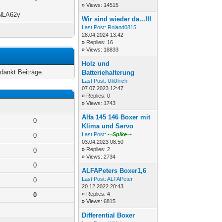
»
Views: 14515
5NLA62y
Wir sind wieder da...!!!
Last Post:
Roland0815
28.04.2024 13:42
»
Replies: 16
»
Views: 18833
Holz und
dankt Beiträge.
Batteriehalterung
Last Post:
UliUlrich
07.07.2023 12:47
»
Replies: 0
»
Views: 1743
Alfa 145 146 Boxer mit
0
Klima und Servo
Last Post:
-=Spike=-
0
03.04.2023 08:50
»
Replies: 2
0
»
Views: 2734
0
ALFAPeters Boxer1,6
Last Post:
ALFAPeter
0
20.12.2022 20:43
»
Replies: 4
0
»
Views: 6815
Differential Boxer