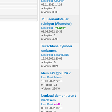
Last Post:
UliUlrich
09.11.2022 14:16
»
Replies: 2
»
Views: 3338
TS Leerlaufsteller
reinigen (Alumotor)
Last Post:
-=Spike=-
01.06.2022 10:33
»
Replies: 1
»
Views: 4298
Türschloss Zylinder
umbauen.
Last Post:
Roland0815
12.04.2022 20:03
»
Replies: 0
»
Views: 3124
Mein 145 @V6 24 v
Last Post:
Marco
13.01.2022 22:16
»
Replies: 13
»
Views: 26440
Lenkrad demontieren /
wechseln
Last Post:
eleflo
09.01.2022 18:19
»
Replies: 0