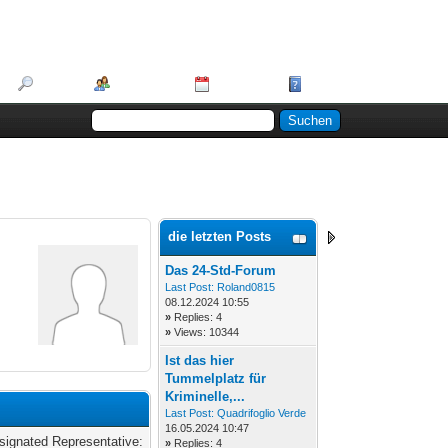
Suche
Mitglieder
Kalender
Hilfe
die letzten Posts
Das 24-Std-Forum
Last Post:
Roland0815
08.12.2024 10:55
»
Replies: 4
»
Views: 10344
Ist das hier
Tummelplatz für
Kriminelle,...
Last Post:
Quadrifoglio Verde
16.05.2024 10:47
esignated Representative:
»
Replies: 4