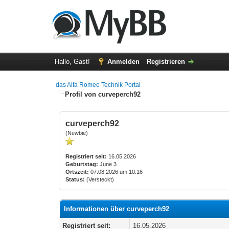
Hallo, Gast!
Anmelden
Registrieren
das Alfa Romeo Technik Portal
Profil von curveperch92
curveperch92
(Newbie)
Registriert seit:
16.05.2026
Geburtstag:
June 3
Ortszeit:
07.08.2026 um 10:16
Status:
(Versteckt)
Informationen über curveperch92
Registriert seit:
16.05.2026