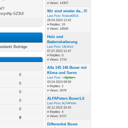
l
»
Views: 14307
rl?
Wir sind wieder da...!!!
e/s/ynNy-SZ3UI
Last Post:
Roland0815
28.04.2024 13:42
»
Replies: 16
»
Views: 18593
Holz und
Batteriehalterung
bedankt Beiträge.
Last Post:
UliUlrich
07.07.2023 12:47
»
Replies: 0
»
Views: 1710
Alfa 145 146 Boxer mit
Klima und Servo
0
Last Post:
-=Spike=-
03.04.2023 08:50
0
»
Replies: 2
»
Views: 2676
0
ALFAPeters Boxer1,6
0
Last Post:
ALFAPeter
20.12.2022 20:43
0
»
Replies: 4
»
Views: 6727
0
Differential Boxer