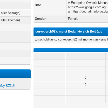
A Enterprise Owner's Manua
Bio:
https://www.google.com.ag/u
q=https://doc.adminforge.d
 aller Beiträge)
Gender:
Female
 aller Themen)
curveperch92's meist Bedankte sich Beiträge
Entschuldigung, curveperch92 hat momentan keine 
0
0
0
0
ynNy-SZ3UI
0
0