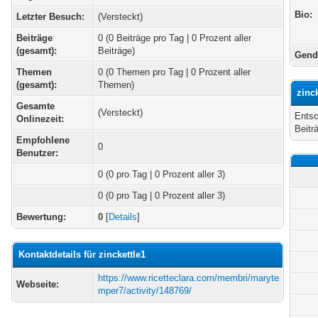
Bio:
Letzter Besuch:
(Versteckt)
Beiträge
0 (0 Beiträge pro Tag | 0 Prozent aller
(gesamt):
Beiträge)
Gend
Themen
0 (0 Themen pro Tag | 0 Prozent aller
(gesamt):
Themen)
zinc
Gesamte
(Versteckt)
Entsc
Onlinezeit:
Beitr
Empfohlene
0
Benutzer:
0
(0 pro Tag | 0 Prozent aller 3)
0 (0 pro Tag | 0 Prozent aller 3)
Bewertung:
0
[
Details
]
Kontaktdetails für zinckettle1
https://www.ricetteclara.com/membri/maryte
Webseite:
mper7/activity/148769/