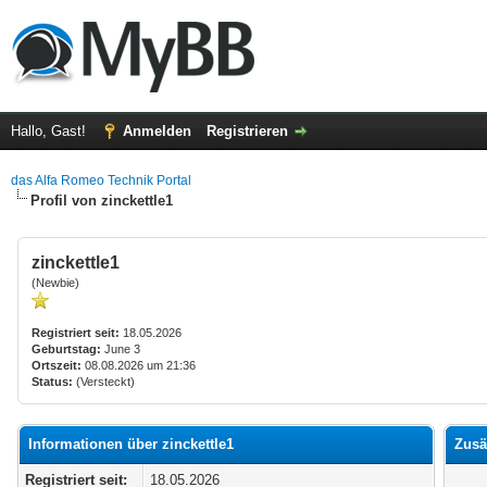
Hallo, Gast!
Anmelden
Registrieren
das Alfa Romeo Technik Portal
Profil von zinckettle1
zinckettle1
(Newbie)
Registriert seit:
18.05.2026
Geburtstag:
June 3
Ortszeit:
08.08.2026 um 21:36
Status:
(Versteckt)
Informationen über zinckettle1
Zusä
Registriert seit:
18.05.2026