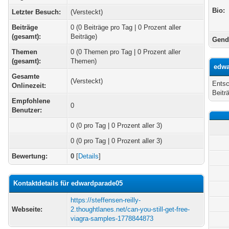
Bio:
Letzter Besuch:
(Versteckt)
Beiträge
0 (0 Beiträge pro Tag | 0 Prozent aller
(gesamt):
Beiträge)
Gend
Themen
0 (0 Themen pro Tag | 0 Prozent aller
(gesamt):
Themen)
edwa
Gesamte
(Versteckt)
Entsc
Onlinezeit:
Beitr
Empfohlene
0
Benutzer:
0
(0 pro Tag | 0 Prozent aller 3)
0 (0 pro Tag | 0 Prozent aller 3)
Bewertung:
0
[
Details
]
Kontaktdetails für edwardparade05
https://steffensen-reilly-
Webseite:
2.thoughtlanes.net/can-you-still-get-free-
viagra-samples-1778844873