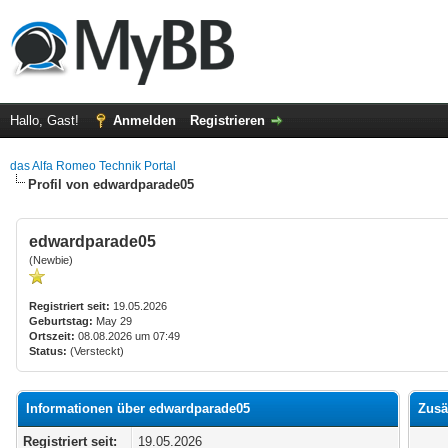
Hallo, Gast!
Anmelden
Registrieren
das Alfa Romeo Technik Portal
Profil von edwardparade05
edwardparade05
(Newbie)
Registriert seit:
19.05.2026
Geburtstag:
May 29
Ortszeit:
08.08.2026 um 07:49
Status:
(Versteckt)
Informationen über edwardparade05
Zusä
Registriert seit:
19.05.2026