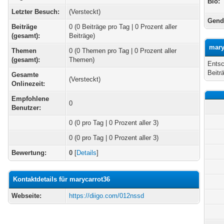
Bio:
Letzter Besuch:
(Versteckt)
Gend
Beiträge
0 (0 Beiträge pro Tag | 0 Prozent aller
(gesamt):
Beiträge)
mary
Themen
0 (0 Themen pro Tag | 0 Prozent aller
(gesamt):
Themen)
Entsc
Beitr
Gesamte
(Versteckt)
Onlinezeit:
Empfohlene
0
Benutzer:
0
(0 pro Tag | 0 Prozent aller 3)
0 (0 pro Tag | 0 Prozent aller 3)
Bewertung:
0
[
Details
]
Kontaktdetails für marycarrot36
Webseite:
https://diigo.com/012nssd