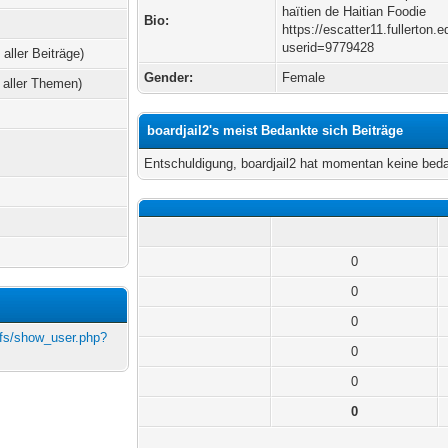
haïtien de Haitian Foodie
Bio:
https://escatter11.fullerton
userid=9779428
 aller Beiträge)
Gender:
Female
 aller Themen)
boardjail2's meist Bedankte sich Beiträge
Entschuldigung, boardjail2 hat momentan keine beda
0
0
0
/nfs/show_user.php?
0
0
0