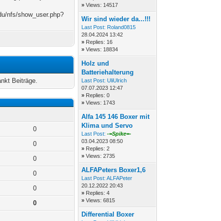
»
Views: 14517
.edu/nfs/show_user.php?
Wir sind wieder da...!!!
Last Post:
Roland0815
28.04.2024 13:42
»
Replies: 16
»
Views: 18834
Holz und
Batteriehalterung
nkt Beiträge.
Last Post:
UliUlrich
07.07.2023 12:47
»
Replies: 0
»
Views: 1743
Alfa 145 146 Boxer mit
Klima und Servo
0
Last Post:
-=Spike=-
03.04.2023 08:50
0
»
Replies: 2
»
Views: 2735
0
ALFAPeters Boxer1,6
0
Last Post:
ALFAPeter
20.12.2022 20:43
0
»
Replies: 4
»
Views: 6815
0
Differential Boxer