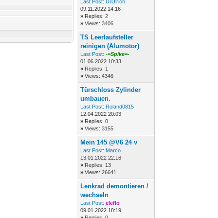
Last Post:
UliUlrich
09.11.2022 14:16
»
Replies: 2
»
Views: 3406
TS Leerlaufsteller
reinigen (Alumotor)
Last Post:
-=Spike=-
01.06.2022 10:33
»
Replies: 1
»
Views: 4346
Türschloss Zylinder
umbauen.
Last Post:
Roland0815
12.04.2022 20:03
»
Replies: 0
»
Views: 3155
Mein 145 @V6 24 v
Last Post:
Marco
13.01.2022 22:16
»
Replies: 13
»
Views: 26641
Lenkrad demontieren /
wechseln
Last Post:
eleflo
09.01.2022 18:19
»
Replies: 0