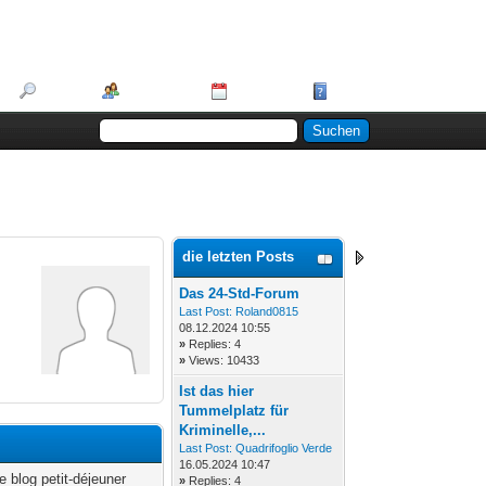
Suche
Mitglieder
Kalender
Hilfe
die letzten Posts
Das 24-Std-Forum
Last Post:
Roland0815
08.12.2024 10:55
»
Replies: 4
»
Views: 10433
Ist das hier
Tummelplatz für
Kriminelle,...
Last Post:
Quadrifoglio Verde
16.05.2024 10:47
e blog petit‑déjeuner
»
Replies: 4