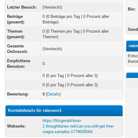
Letzter Besuch:
(Versteckt)
Bio:
Beiträge
0 (0 Beiträge pro Tag | 0 Prozent aller
(gesamt):
Beiträge)
Gend
Themen
0 (0 Themen pro Tag | 0 Prozent aller
(gesamt):
Themen)
rate
Gesamte
(Versteckt)
Onlinezeit:
Entsc
Empfohlene
Beitr
0
Benutzer:
0
(0 pro Tag | 0 Prozent aller 3)
0 (0 pro Tag | 0 Prozent aller 3)
Bewertung:
0
[
Details
]
Kontaktdetails für rateneon1
https://fitzgerald-brun-
Webseite:
2.thoughtlanes.net/can-you-still-get-free-
viagra-samples-1779659064