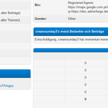
Registered Agents
Bio:
https://maps.google.com.pr/
q=https://doc.adminforge.de
 aller Beiträge)
Gender:
Other
 aller Themen)
creamsunday3's meist Bedankte sich Beiträge
Entschuldigung, creamsunday3 hat momentan keine 
0
0
0
0
l6vPAibgpq
0
0