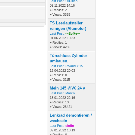
Last Post:
UliUlrich
09.11.2022 14:16
»
Replies: 2
»
Views: 3325
TS Leerlaufsteller
reinigen (Alumotor)
Last Post:
-=Spike=-
01.06.2022 10:33
»
Replies: 1
»
Views: 4286
Türschloss Zylinder
umbauen.
Last Post:
Roland0815
12.04.2022 20:03
»
Replies: 0
»
Views: 3115
Mein 145 @V6 24 v
Last Post:
Marco
13.01.2022 22:16
»
Replies: 13
»
Views: 26421
Lenkrad demontieren /
wechseln
Last Post:
eleflo
09.01.2022 18:19
»
Replies: 0