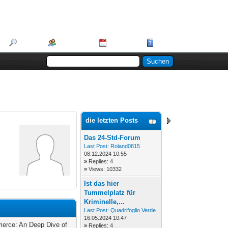
Suche
Mitglieder
Kalender
Hilfe
die letzten Posts
Das 24-Std-Forum
Last Post:
Roland0815
08.12.2024 10:55
»
Replies: 4
»
Views: 10332
Ist das hier
Tummelplatz für
Kriminelle,...
Last Post:
Quadrifoglio Verde
16.05.2024 10:47
erce: An Deep Dive of
»
Replies: 4