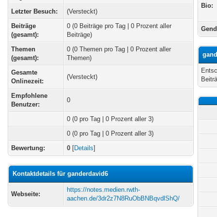
Bio:
Letzter Besuch:
(Versteckt)
Beiträge
0 (0 Beiträge pro Tag | 0 Prozent aller
Gend
(gesamt):
Beiträge)
Themen
0 (0 Themen pro Tag | 0 Prozent aller
gand
(gesamt):
Themen)
Entsc
Gesamte
(Versteckt)
Beitr
Onlinezeit:
Empfohlene
0
Benutzer:
0
(0 pro Tag | 0 Prozent aller 3)
0 (0 pro Tag | 0 Prozent aller 3)
Bewertung:
0
[
Details
]
Kontaktdetails für ganderdavid6
https://notes.medien.rwth-
Webseite:
aachen.de/3dr2z7N8RuObBNBqvdlShQ/