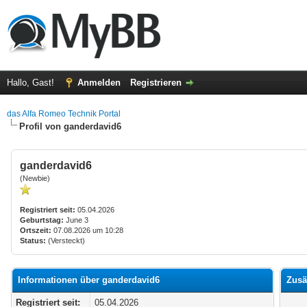
Hallo, Gast!
Anmelden
Registrieren
das Alfa Romeo Technik Portal
Profil von ganderdavid6
ganderdavid6
(Newbie)
Registriert seit:
05.04.2026
Geburtstag:
June 3
Ortszeit:
07.08.2026 um 10:28
Status:
(Versteckt)
Informationen über ganderdavid6
Zusä
Registriert seit:
05.04.2026