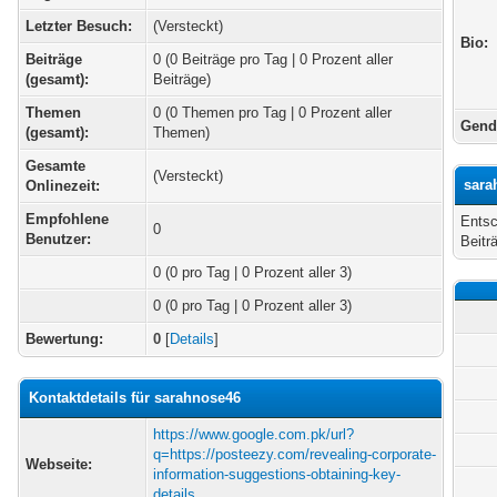
Letzter Besuch:
(Versteckt)
Bio:
Beiträge
0 (0 Beiträge pro Tag | 0 Prozent aller
(gesamt):
Beiträge)
Themen
0 (0 Themen pro Tag | 0 Prozent aller
Gend
(gesamt):
Themen)
Gesamte
(Versteckt)
sara
Onlinezeit:
Empfohlene
Entsc
0
Benutzer:
Beitr
0
(0 pro Tag | 0 Prozent aller 3)
0 (0 pro Tag | 0 Prozent aller 3)
Bewertung:
0
[
Details
]
Kontaktdetails für sarahnose46
https://www.google.com.pk/url?
q=https://posteezy.com/revealing-corporate-
Webseite:
information-suggestions-obtaining-key-
details