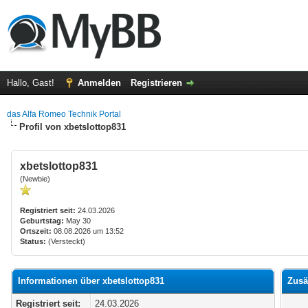
Hallo, Gast!
Anmelden
Registrieren
das Alfa Romeo Technik Portal
Profil von xbetslottop831
xbetslottop831
(Newbie)
Registriert seit:
24.03.2026
Geburtstag:
May 30
Ortszeit:
08.08.2026 um 13:52
Status:
(Versteckt)
Informationen über xbetslottop831
Zusä
Registriert seit:
24.03.2026