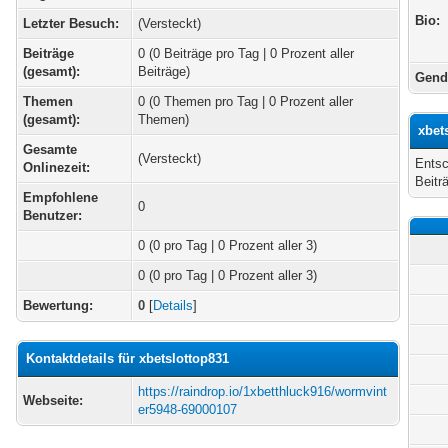
Bio:
Letzter Besuch:
(Versteckt)
Beiträge
0 (0 Beiträge pro Tag | 0 Prozent aller
(gesamt):
Beiträge)
Gend
Themen
0 (0 Themen pro Tag | 0 Prozent aller
(gesamt):
Themen)
xbet
Gesamte
(Versteckt)
Entsc
Onlinezeit:
Beitr
Empfohlene
0
Benutzer:
0
(0 pro Tag | 0 Prozent aller 3)
0 (0 pro Tag | 0 Prozent aller 3)
Bewertung:
0
[
Details
]
Kontaktdetails für xbetslottop831
https://raindrop.io/1xbetthluck916/wormvint
Webseite:
er5948-69000107