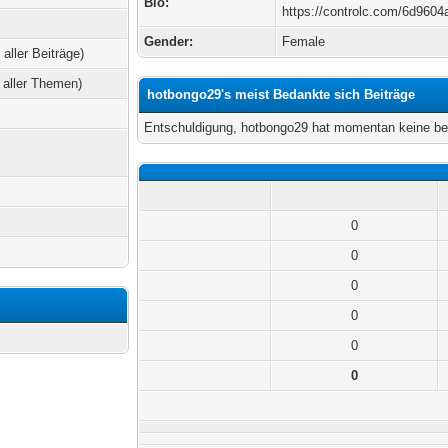
Bio:
https://controlc.com/6d9604
Gender:
Female
 aller Beiträge)
 aller Themen)
hotbongo29's meist Bedankte sich Beiträge
Entschuldigung, hotbongo29 hat momentan keine be
0
0
0
0
0
0