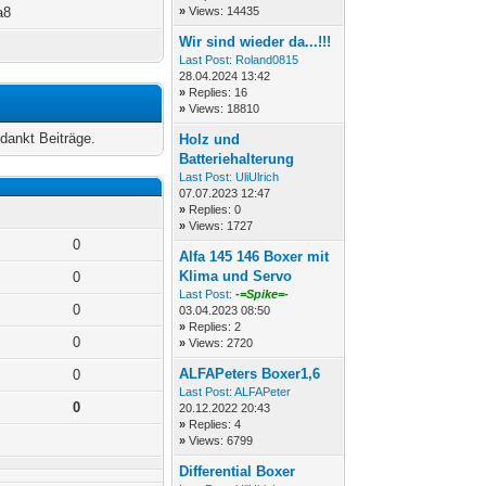
a8
»
Views: 14435
Wir sind wieder da...!!!
Last Post:
Roland0815
28.04.2024 13:42
»
Replies: 16
»
Views: 18810
dankt Beiträge.
Holz und
Batteriehalterung
Last Post:
UliUlrich
07.07.2023 12:47
»
Replies: 0
»
Views: 1727
0
Alfa 145 146 Boxer mit
Klima und Servo
0
Last Post:
-=Spike=-
0
03.04.2023 08:50
»
Replies: 2
0
»
Views: 2720
ALFAPeters Boxer1,6
0
Last Post:
ALFAPeter
0
20.12.2022 20:43
»
Replies: 4
»
Views: 6799
Differential Boxer