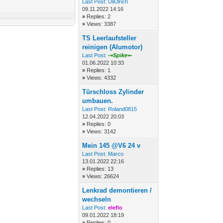
Last Post:
UliUlrich
09.11.2022 14:16
»
Replies: 2
»
Views: 3387
TS Leerlaufsteller
reinigen (Alumotor)
Last Post:
-=Spike=-
01.06.2022 10:33
»
Replies: 1
»
Views: 4332
Türschloss Zylinder
umbauen.
Last Post:
Roland0815
12.04.2022 20:03
»
Replies: 0
»
Views: 3142
Mein 145 @V6 24 v
Last Post:
Marco
13.01.2022 22:16
»
Replies: 13
»
Views: 26624
Lenkrad demontieren /
wechseln
Last Post:
eleflo
09.01.2022 18:19
»
Replies: 0