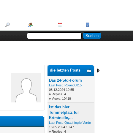
Suche
Mitglieder
Kalender
Hilfe
die letzten Posts
Das 24-Std-Forum
Last Post:
Roland0815
08.12.2024 10:55
»
Replies: 4
»
Views: 10419
Ist das hier
Tummelplatz für
Kriminelle,...
Last Post:
Quadrifoglio Verde
16.05.2024 10:47
t
»
Replies: 4