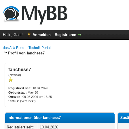
Hallo, Gast!
Anmelden
Registrieren
das Alfa Romeo Technik Portal
Profil von fanchess7
fanchess7
(Newbie)
Registriert seit:
10.04.2026
Geburtstag:
May 30
Ortszeit:
09.08.2026 um 13:25
Status:
(Versteckt)
Informationen über fanchess7
Zusä
Registriert seit:
10.04.2026