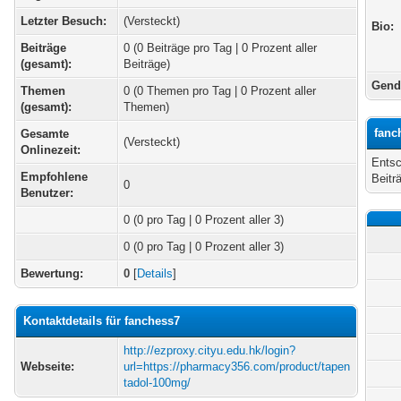
Letzter Besuch:
(Versteckt)
Bio:
Beiträge
0 (0 Beiträge pro Tag | 0 Prozent aller
(gesamt):
Beiträge)
Gend
Themen
0 (0 Themen pro Tag | 0 Prozent aller
(gesamt):
Themen)
fanc
Gesamte
(Versteckt)
Onlinezeit:
Entsc
Empfohlene
Beitr
0
Benutzer:
0
(0 pro Tag | 0 Prozent aller 3)
0 (0 pro Tag | 0 Prozent aller 3)
Bewertung:
0
[
Details
]
Kontaktdetails für fanchess7
http://ezproxy.cityu.edu.hk/login?
Webseite:
url=https://pharmacy356.com/product/tapen
tadol-100mg/