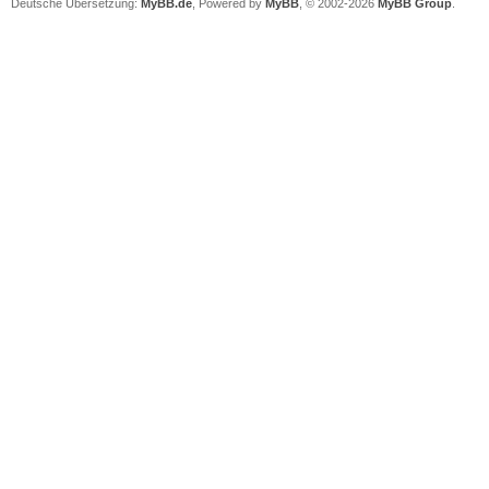
Deutsche Übersetzung:
MyBB.de
, Powered by
MyBB
, © 2002-2026
MyBB Group
.