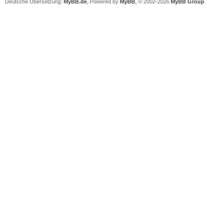
Deutsche Übersetzung:
MyBB.de
, Powered by
MyBB
, © 2002-2026
MyBB Group
.