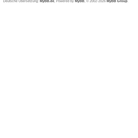
Deutsche Übersetzung:
MyBB.de
, Powered by
MyBB
, © 2002-2026
MyBB Group
.