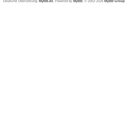
Deutsche Übersetzung:
MyBB.de
, Powered by
MyBB
, © 2002-2026
MyBB Group
.