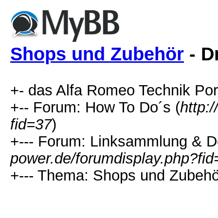
Shops und Zubehör
- D
+- das Alfa Romeo Technik Port
+-- Forum: How To Do´s (
http:
fid=37
)
+--- Forum: Linksammlung & D
power.de/forumdisplay.php?fid
+--- Thema: Shops und Zubehö