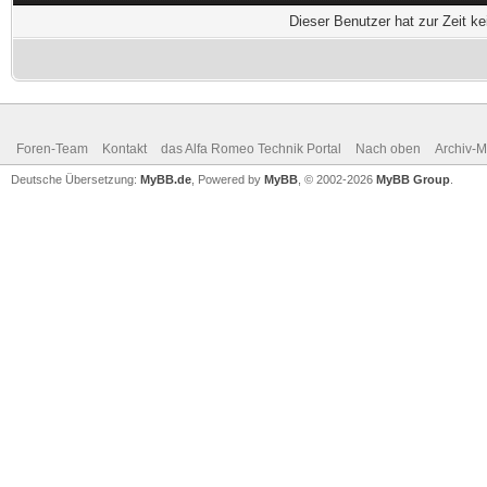
Dieser Benutzer hat zur Zeit k
Foren-Team
Kontakt
das Alfa Romeo Technik Portal
Nach oben
Archiv-
Deutsche Übersetzung:
MyBB.de
, Powered by
MyBB
, © 2002-2026
MyBB Group
.