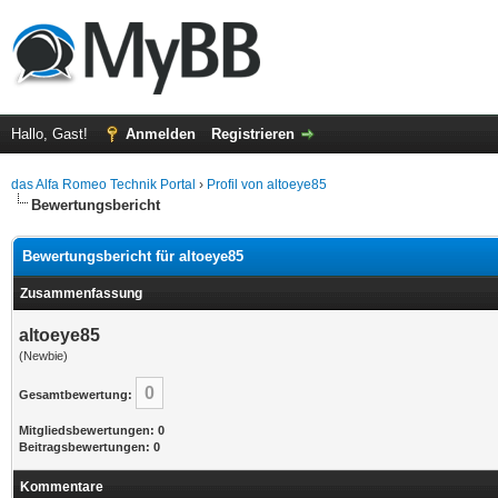
Hallo, Gast!
Anmelden
Registrieren
das Alfa Romeo Technik Portal
›
Profil von altoeye85
Bewertungsbericht
Bewertungsbericht für altoeye85
Zusammenfassung
altoeye85
(Newbie)
0
Gesamtbewertung:
Mitgliedsbewertungen: 0
Beitragsbewertungen: 0
Kommentare