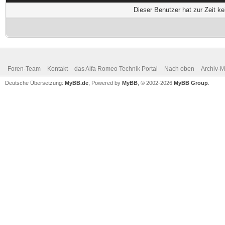
Dieser Benutzer hat zur Zeit k
Foren-Team
Kontakt
das Alfa Romeo Technik Portal
Nach oben
Archiv-
Deutsche Übersetzung:
MyBB.de
, Powered by
MyBB
, © 2002-2026
MyBB Group
.