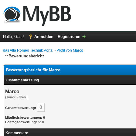
Hallo, Gast!
Anmelden
Registrieren
das Alfa Romeo Technik Portal
›
Profil von Marco
Bewertungsbericht
Bewertungsbericht für Marco
Zusammenfassung
Marco
(Junior Fahrer)
0
Gesamtbewertung:
Mitgliedsbewertungen: 0
Beitragsbewertungen: 0
Kommentare