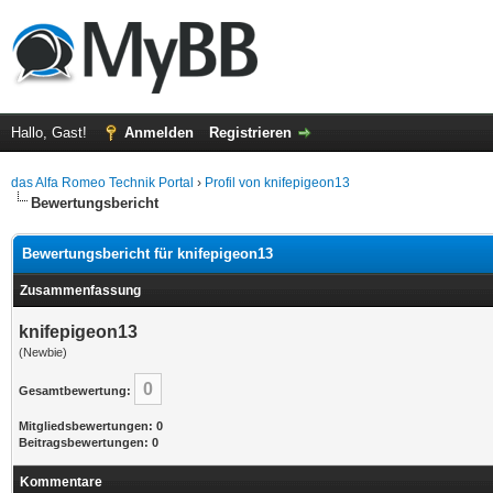
Hallo, Gast!
Anmelden
Registrieren
das Alfa Romeo Technik Portal
›
Profil von knifepigeon13
Bewertungsbericht
Bewertungsbericht für knifepigeon13
Zusammenfassung
knifepigeon13
(Newbie)
0
Gesamtbewertung:
Mitgliedsbewertungen: 0
Beitragsbewertungen: 0
Kommentare