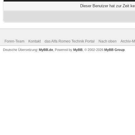
Dieser Benutzer hat zur Zeit k
Foren-Team
Kontakt
das Alfa Romeo Technik Portal
Nach oben
Archiv-
Deutsche Übersetzung:
MyBB.de
, Powered by
MyBB
, © 2002-2026
MyBB Group
.