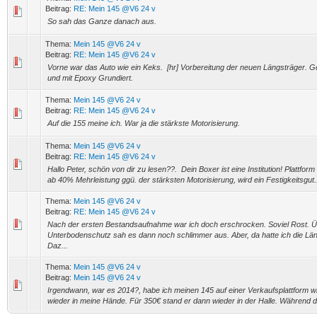
Beitrag:
RE: Mein 145 @V6 24 v
So sah das Ganze danach aus.
Thema:
Mein 145 @V6 24 v
Beitrag:
RE: Mein 145 @V6 24 v
Vorne war das Auto wie ein Keks. [hr] Vorbereitung der neuen Längsträger. Ge
und mit Epoxy Grundiert.
Thema:
Mein 145 @V6 24 v
Beitrag:
RE: Mein 145 @V6 24 v
Auf die 155 meine ich. War ja die stärkste Motorisierung.
Thema:
Mein 145 @V6 24 v
Beitrag:
RE: Mein 145 @V6 24 v
Hallo Peter, schön von dir zu lesen??. Dein Boxer ist eine Institution! Plattfor
ab 40% Mehrleistung ggü. der stärksten Motorisierung, wird ein Festigkeitsgut.
Thema:
Mein 145 @V6 24 v
Beitrag:
RE: Mein 145 @V6 24 v
Nach der ersten Bestandsaufnahme war ich doch erschrocken. Soviel Rost. Ü
Unterbodenschutz sah es dann noch schlimmer aus. Aber, da hatte ich die Lä
Daz...
Thema:
Mein 145 @V6 24 v
Beitrag:
Mein 145 @V6 24 v
Irgendwann, war es 2014?, habe ich meinen 145 auf einer Verkaufsplattform 
wieder in meine Hände. Für 350€ stand er dann wieder in der Halle. Während d