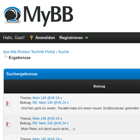
Hallo, Gast!
Anmelden
Registrieren
das Alfa Romeo Technik Portal
›
Suche
Ergebnisse
Suchergebnisse
Beitrag
Thema:
Mein 145 @V6 24 v
Beitrag:
RE: Mein 145 @V6 24 v
Und hier geht es weiter. Parallel habe ich einen neuen Schlüsselsatz gefunde
Thema:
Mein 145 @V6 24 v
Beitrag:
RE: Mein 145 @V6 24 v
Moin Peter, ich doch auch nicht... :-)
Thema:
Mein 145 @V6 24 v