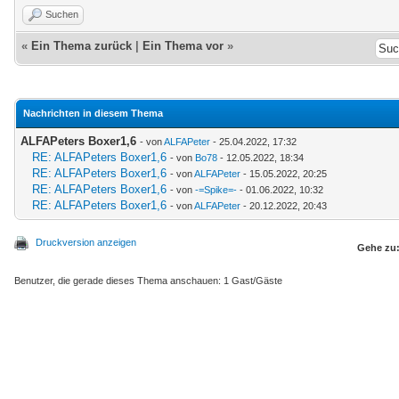
Suchen
«
Ein Thema zurück
|
Ein Thema vor
»
Nachrichten in diesem Thema
ALFAPeters Boxer1,6
- von
ALFAPeter
- 25.04.2022, 17:32
RE: ALFAPeters Boxer1,6
- von
Bo78
- 12.05.2022, 18:34
RE: ALFAPeters Boxer1,6
- von
ALFAPeter
- 15.05.2022, 20:25
RE: ALFAPeters Boxer1,6
- von
-=Spike=-
- 01.06.2022, 10:32
RE: ALFAPeters Boxer1,6
- von
ALFAPeter
- 20.12.2022, 20:43
Druckversion anzeigen
Gehe zu
Benutzer, die gerade dieses Thema anschauen: 1 Gast/Gäste