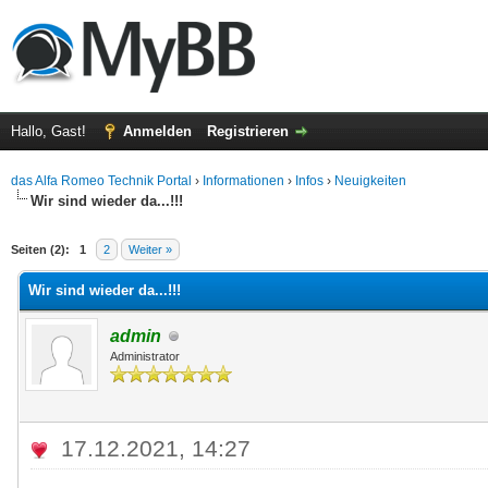
Hallo, Gast!
Anmelden
Registrieren
das Alfa Romeo Technik Portal
›
Informationen
›
Infos
›
Neuigkeiten
Wir sind wieder da...!!!
 im Durchschnitt
Seiten (2):
1
2
Weiter »
Wir sind wieder da...!!!
admin
Administrator
17.12.2021, 14:27