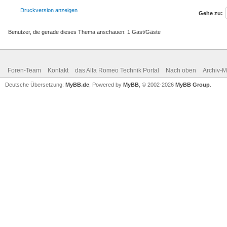
Druckversion anzeigen
Gehe zu:
Benutzer, die gerade dieses Thema anschauen: 1 Gast/Gäste
Foren-Team
Kontakt
das Alfa Romeo Technik Portal
Nach oben
Archiv-
Deutsche Übersetzung:
MyBB.de
, Powered by
MyBB
, © 2002-2026
MyBB Group
.