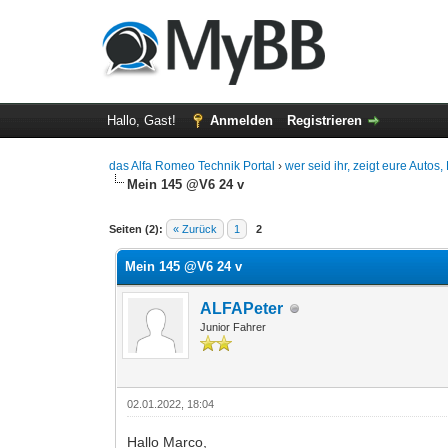
Hallo, Gast!
Anmelden
Registrieren
das Alfa Romeo Technik Portal
›
wer seid ihr, zeigt eure Autos
Mein 145 @V6 24 v
0 Bewertung(en) - 0 im Durchschnitt
1
2
3
4
5
Seiten (2):
« Zurück
1
2
Mein 145 @V6 24 v
ALFAPeter
Junior Fahrer
02.01.2022, 18:04
Hallo Marco,