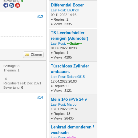
Bewertung:
9
Differential Boxer
Last Post:
UliUlrich
09.11.2022 14:16
#13
»
Replies: 2
»
Views: 3335
TS Leerlaufsteller
reinigen (Alumotor)
Last Post:
-=Spike=-
01.06.2022 10:33
»
Replies: 1
Zitieren
»
Views: 4295
Türschloss Zylinder
Beiträge: 8
Themen: 1
umbauen.
:
Last Post:
Roland0815
: 0
12.04.2022 20:03
Registriert seit: Dec 2021
»
Replies: 0
Bewertung:
0
»
Views: 3121
#14
Mein 145 @V6 24 v
Last Post:
Marco
13.01.2022 22:16
»
Replies: 13
»
Views: 26435
Lenkrad demontieren /
wechseln
Last Post:
eleflo