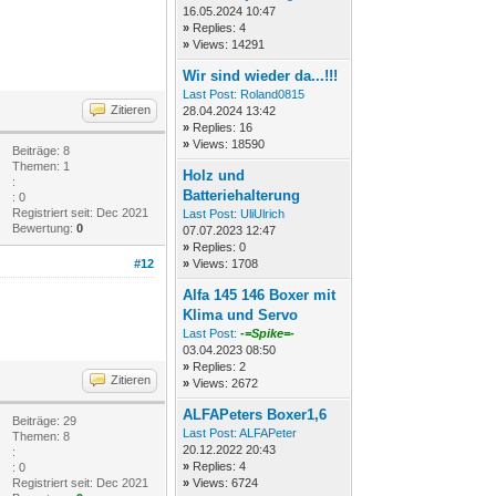
16.05.2024 10:47
»
Replies: 4
»
Views: 14291
Wir sind wieder da...!!!
Last Post:
Roland0815
Zitieren
28.04.2024 13:42
»
Replies: 16
»
Views: 18590
Beiträge: 8
Themen: 1
Holz und
:
Batteriehalterung
: 0
Registriert seit: Dec 2021
Last Post:
UliUlrich
Bewertung:
0
07.07.2023 12:47
»
Replies: 0
#12
»
Views: 1708
Alfa 145 146 Boxer mit
Klima und Servo
Last Post:
-=Spike=-
03.04.2023 08:50
»
Replies: 2
Zitieren
»
Views: 2672
ALFAPeters Boxer1,6
Beiträge: 29
Last Post:
ALFAPeter
Themen: 8
20.12.2022 20:43
:
»
Replies: 4
: 0
Registriert seit: Dec 2021
»
Views: 6724