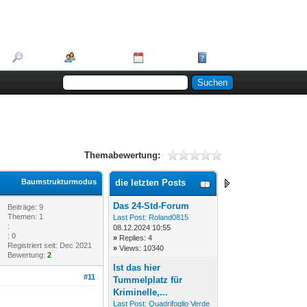
Suche
Mitglieder
Kalender
Hilfe
Themabewertung:
Baumstrukturmodus
die letzten Posts
Das 24-Std-Forum
Beiträge: 9
Themen: 1
Last Post:
Roland0815
:
08.12.2024 10:55
: 0
»
Replies: 4
Registriert seit: Dec 2021
»
Views: 10340
Bewertung:
2
Ist das hier
#11
Tummelplatz für
Kriminelle,...
Last Post:
Quadrifoglio Verde