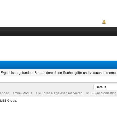
Portal
Ergebnisse gefunden. Bitte ändere deine Suchbegriffe und versuche es erneu
h oben
Archiv-Modus
Alle Foren als gelesen markieren
RSS-Synchronisation
MyBB Group
.