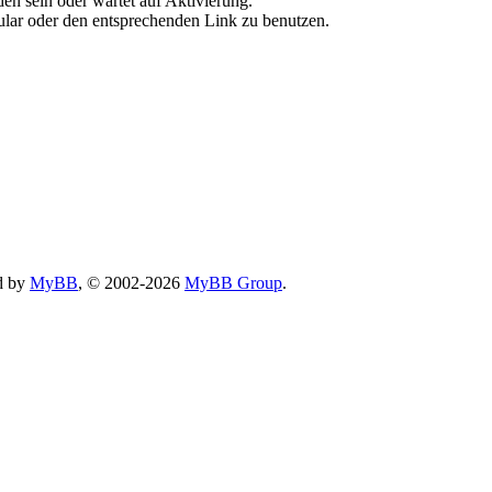
en sein oder wartet auf Aktivierung.
rmular oder den entsprechenden Link zu benutzen.
d by
MyBB
, © 2002-2026
MyBB Group
.