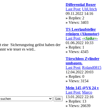
Differential Boxer
Last Post:
UliUlrich
09.11.2022 14:16
»
Replies: 2
»
Views: 3403
TS Leerlaufsteller
reinigen (Alumotor)
Last Post:
-=Spike=-
01.06.2022 10:33
rt eine Sicherungsring gelöst haben der
»
Replies: 1
nt wie teuer es wird..
»
Views: 4345
Türschloss Zylinder
umbauen.
Last Post:
Roland0815
12.04.2022 20:03
»
Replies: 0
»
Views: 3154
Mein 145 @V6 24 v
Last Post:
Marco
13.01.2022 22:16
»
Replies: 13
»
Views: 26639