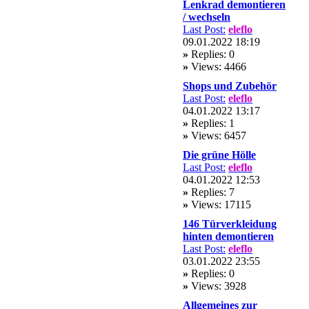
Lenkrad demontieren
/ wechseln
Last Post:
eleflo
09.01.2022 18:19
»
Replies: 0
»
Views: 4466
Shops und Zubehör
Last Post:
eleflo
04.01.2022 13:17
»
Replies: 1
»
Views: 6457
Die grüne Hölle
Last Post:
eleflo
04.01.2022 12:53
»
Replies: 7
»
Views: 17115
146 Türverkleidung
hinten demontieren
Last Post:
eleflo
03.01.2022 23:55
»
Replies: 0
»
Views: 3928
Allgemeines zur