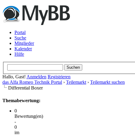
Portal
Suche
Mitglieder
Kalender
Hilfe
Hallo, Gast!
Anmelden
Registrieren
das Alfa Romeo Technik Portal
›
Teilemarkt
›
Teilemarkt suchen
Differential Boxer
Themabewertung:
0
Bewertung(en)
-
0
im